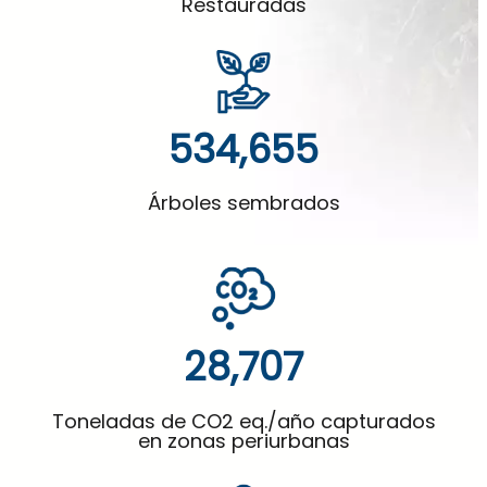
Restauradas
543,739
Árboles sembrados
29,195
Toneladas de CO2 eq./año capturados
en zonas periurbanas