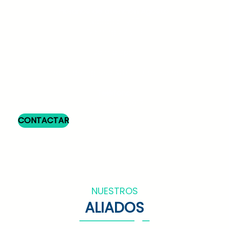
Horarios de atención Agosto:
Sábado 1 y 15
Domingo 2 y 16
9am a 3pm
Valor de ingreso $8.000 / persona
Teléfono:
+57 3102669817
CONTACTAR
NUESTROS
ALIADOS